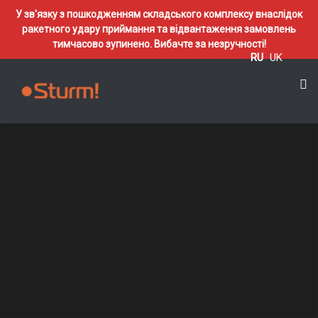
У зв'язку з пошкодженням складського комплексу внаслідок
ракетного удару приймання та відвантаження замовлень
тимчасово зупинено. Вибачте за незручності!
RU
UK