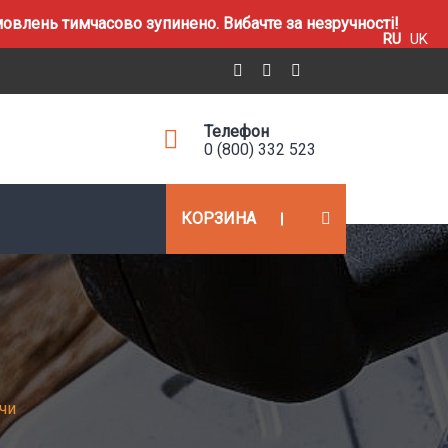
влень тимчасово зупинено. Вибачте за незручності!
RU
UK
Телефон
0 (800) 332 523
КОРЗИНА
чи