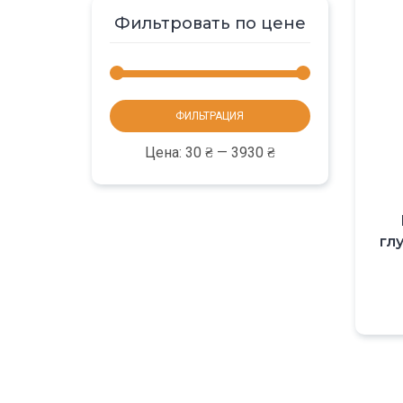
Фильтровать по цене
Минимальная
Максимальная
ФИЛЬТРАЦИЯ
цена
цена
Цена:
30 ₴
—
3930 ₴
гл