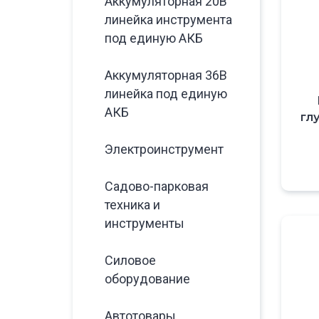
Аккумуляторная 20В
линейка инструмента
под единую АКБ
Аккумуляторная 36В
линейка под единую
АКБ
гл
Электроинструмент
Садово-парковая
техника и
инструменты
Силовое
оборудование
Автотовары