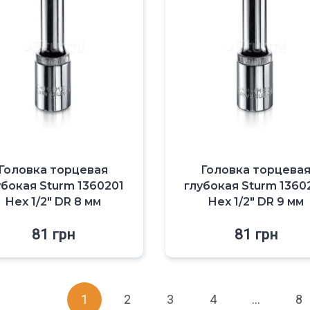
Головка торцевая
Головка торцева
убокая Sturm 1360201
глубокая Sturm 1360
Hex 1/2″ DR 8 мм
Hex 1/2″ DR 9 мм
81
грн
81
грн
1
2
3
4
…
8