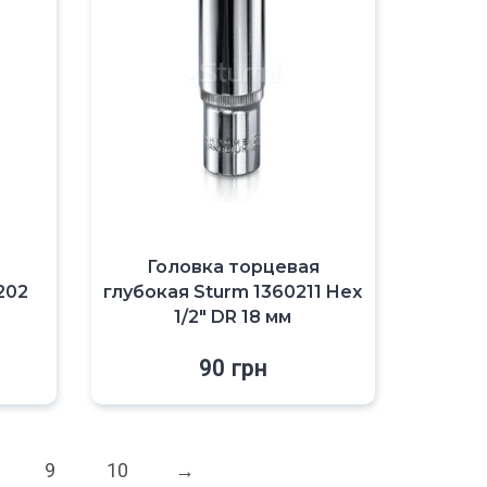
я
Головка торцевая
202
глубокая Sturm 1360211 Hex
1/2″ DR 18 мм
90
грн
9
10
→