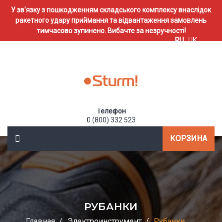
У зв'язку з пошкодженням складського комплексу внаслідок
ракетного удару приймання та відвантаження замовлень
тимчасово зупинено. Вибачте за незручності!
RU
UK
Телефон
0 (800) 332 523
КОРЗИНА
РУБАНКИ
Главная
Электроинструмент
Рубанки