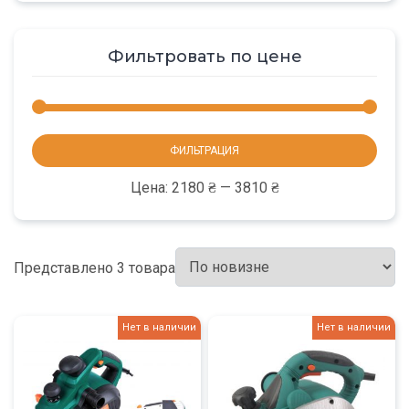
Фильтровать по цене
Мини
Макс
ФИЛЬТРАЦИЯ
цена
цена
Цена:
2180 ₴
—
3810 ₴
Представлено 3 товара
Нет в наличии
Нет в наличии