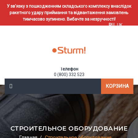
У зв'язку з пошкодженням складського комплексу внаслідок
ракетного удару приймання та відвантаження замовлень
тимчасово зупинено. Вибачте за незручності!
RU
UK
Телефон
0 (800) 332 523
КОРЗИНА
СТРОИТЕЛЬНОЕ ОБОРУДОВАНИЕ
Главная
Строительное оборудование