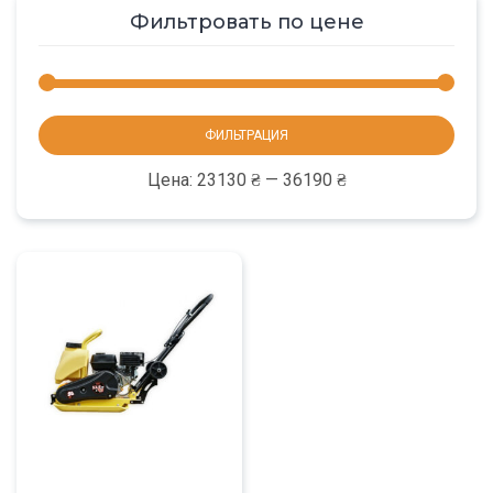
Фильтровать по цене
Мини
Макс
ФИЛЬТРАЦИЯ
цена
цена
Цена:
23130 ₴
—
36190 ₴