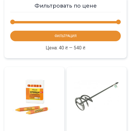
Фильтровать по цене
Мини
Макс
ФИЛЬТРАЦИЯ
цена
цена
Цена:
40 ₴
—
540 ₴