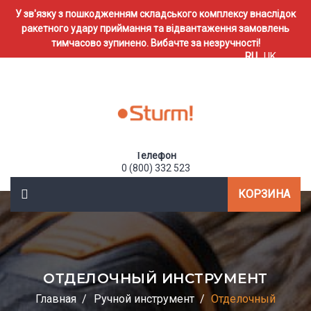
У зв'язку з пошкодженням складського комплексу внаслідок
ракетного удару приймання та відвантаження замовлень
тимчасово зупинено. Вибачте за незручності!
RU
UK
Телефон
0 (800) 332 523
КОРЗИНА
ОТДЕЛОЧНЫЙ ИНСТРУМЕНТ
Главная
Ручной инструмент
Отделочный