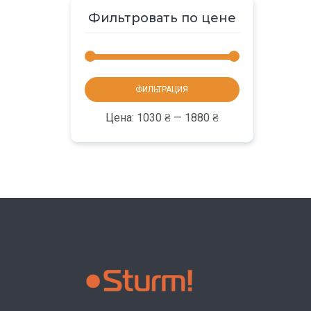
Фильтровать по цене
Минимальная
Максимальная
ФИЛЬТРАЦИЯ
цена
цена
Цена:
1030 ₴
—
1880 ₴