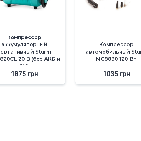
Компрессор
аккумуляторный
Компрессор
портативный Sturm
автомобильный Stu
820CL 20 В (без АКБ и
MC8830 120 Вт
ЗУ)
1875
грн
1035
грн