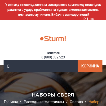
У зв'язку з пошкодженням складського комплексу внаслідок
ракетного удару приймання та відвантаження замовлень
тимчасово зупинено. Вибачте за незручності!
RU
UK
Телефон
0 (800) 332 523
КОРЗИНА
НАБОРЫ СВЕРЛ
Главная
Расходные материалы
Сверла
Наборы