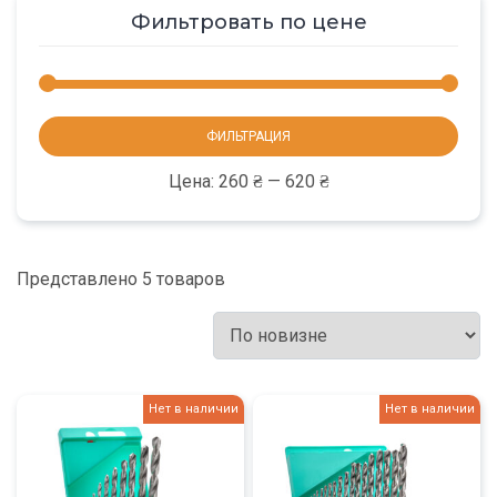
Фильтровать по цене
Мини
Макс
ФИЛЬТРАЦИЯ
цена
цена
Цена:
260 ₴
—
620 ₴
Представлено 5 товаров
Нет в наличии
Нет в наличии