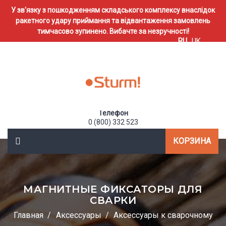
У зв'язку з пошкодженням складського комплексу внаслідок
ракетного удару приймання та відвантаження замовлень
тимчасово зупинено. Вибачте за незручності!
RU
UK
Телефон
0 (800) 332 523
КОРЗИНА
МАГНИТНЫЕ ФИКСАТОРЫ ДЛЯ
СВАРКИ
Главная
Аксессуары
Аксессуары к сварочному