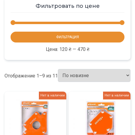
Фильтровать по цене
Мини
Макс
ФИЛЬТРАЦИЯ
цена
цена
Цена:
120 ₴
—
470 ₴
Отображение 1–9 из 11
Нет в наличии
Нет в наличии