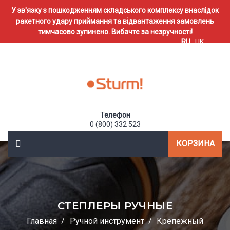
У зв'язку з пошкодженням складського комплексу внаслідок
ракетного удару приймання та відвантаження замовлень
тимчасово зупинено. Вибачте за незручності!
RU
UK
Телефон
0 (800) 332 523
КОРЗИНА
СТЕПЛЕРЫ РУЧНЫЕ
Главная
Ручной инструмент
Крепежный