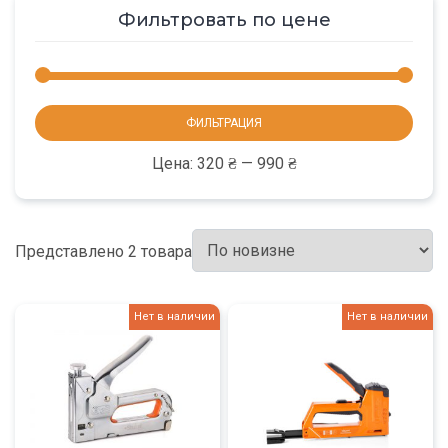
Фильтровать по цене
Мини
Макс
ФИЛЬТРАЦИЯ
цена
цена
Цена:
320 ₴
—
990 ₴
Представлено 2 товара
Нет в наличии
Нет в наличии