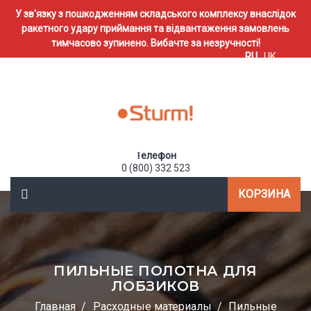
У зв'язку з пошкодженням складського комплексу внаслідок
ракетного удару приймання та відвантаження замовлень
тимчасово зупинено. Вибачте за незручності!
RU
UK
Телефон
0 (800) 332 523
КОРЗИНА
ПИЛЬНЫЕ ПОЛОТНА ДЛЯ
ЛОБЗИКОВ
Главная
Расходные материалы
Пильные