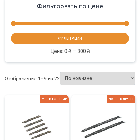
Фильтровать по цене
Мини
Макс
ФИЛЬТРАЦИЯ
цена
цена
Цена:
0 ₴
—
300 ₴
Отображение 1–9 из 22
Нет в наличии
Нет в наличии