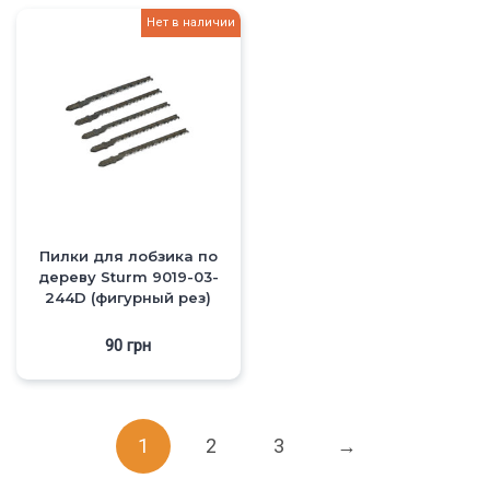
Нет в наличии
Пилки для лобзика по
дереву Sturm 9019-03-
244D (фигурный рез)
90
грн
1
2
3
→