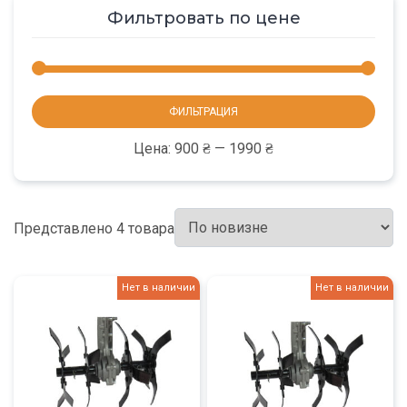
Фильтровать по цене
Мини
Макс
ФИЛЬТРАЦИЯ
цена
цена
Цена:
900 ₴
—
1990 ₴
Представлено 4 товара
Нет в наличии
Нет в наличии