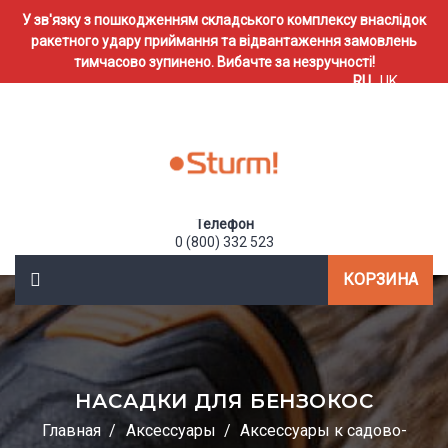
У зв'язку з пошкодженням складського комплексу внаслідок
ракетного удару приймання та відвантаження замовлень
тимчасово зупинено. Вибачте за незручності!
RU
UK
Телефон
0 (800) 332 523
КОРЗИНА
НАСАДКИ ДЛЯ БЕНЗОКОС
Главная
Аксессуары
Аксессуары к садово-