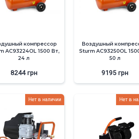
здушный компрессор
Воздушный компрес
rm AC93224OL 1500 Вт,
Sturm AC93250OL 1500
24 л
50 л
8244
грн
9195
грн
Нет в наличии
Нет в н