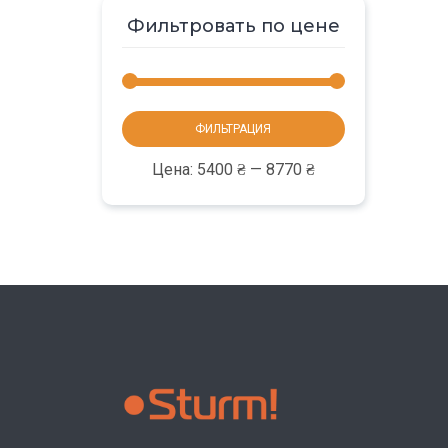
Фильтровать по цене
Минимальная
Максимальная
ФИЛЬТРАЦИЯ
цена
цена
Цена:
5400 ₴
—
8770 ₴