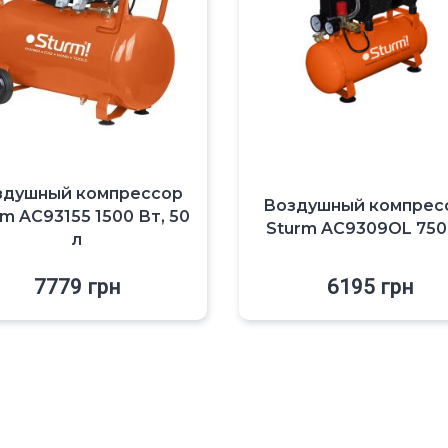
здушный компрессор
Воздушный компрес
m AC93155 1500 Вт, 50
Sturm AC9309OL 750
л
7779
грн
6195
грн