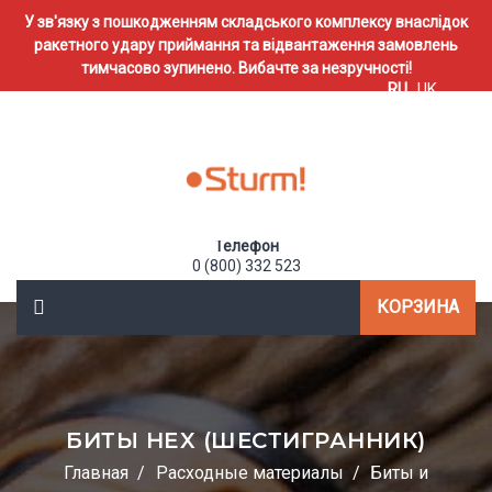
У зв'язку з пошкодженням складського комплексу внаслідок
ракетного удару приймання та відвантаження замовлень
тимчасово зупинено. Вибачте за незручності!
RU
UK
Телефон
0 (800) 332 523
КОРЗИНА
БИТЫ HEX (ШЕСТИГРАННИК)
Главная
Расходные материалы
Биты и