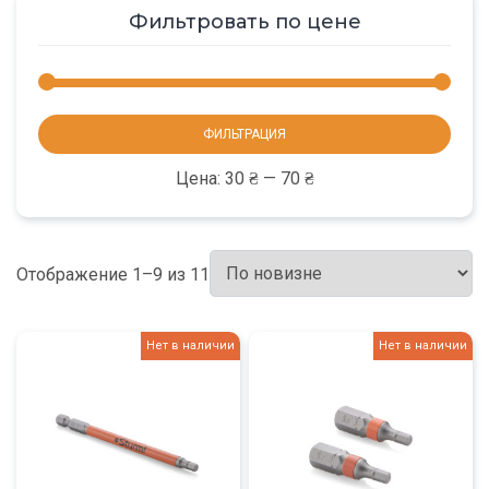
Фильтровать по цене
Мини
Макс
ФИЛЬТРАЦИЯ
цена
цена
Цена:
30 ₴
—
70 ₴
Отображение 1–9 из 11
Нет в наличии
Нет в наличии