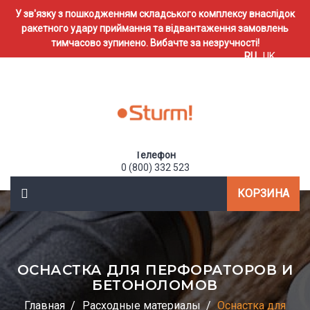
У зв'язку з пошкодженням складського комплексу внаслідок
ракетного удару приймання та відвантаження замовлень
тимчасово зупинено. Вибачте за незручності!
RU
UK
Телефон
0 (800) 332 523
КОРЗИНА
ОСНАСТКА ДЛЯ ПЕРФОРАТОРОВ И
БЕТОНОЛОМОВ
Главная
Расходные материалы
Оснастка для