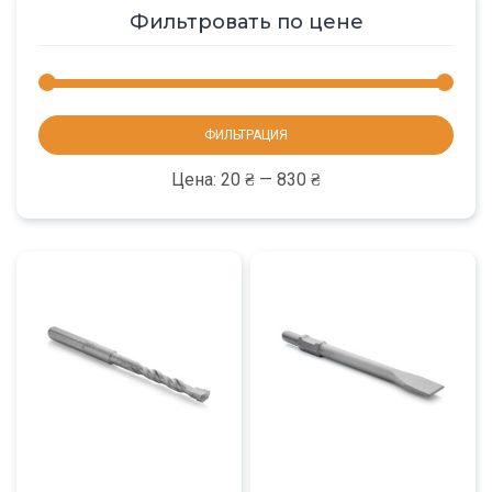
Фильтровать по цене
Мини
Макс
ФИЛЬТРАЦИЯ
цена
цена
Цена:
20 ₴
—
830 ₴