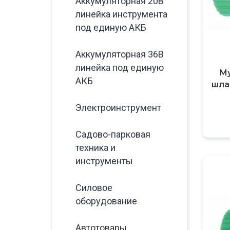
Аккумуляторная 20В
линейка инструмента
под единую АКБ
Аккумуляторная 36В
линейка под единую
Му
АКБ
шлан
Электроинструмент
Садово-парковая
техника и
инструменты
Силовое
оборудование
Автотовары