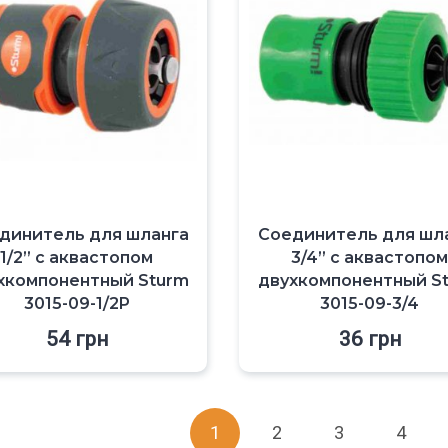
динитель для шланга
Соединитель для шл
1/2” с аквастопом
3/4” с аквастопо
хкомпонентный Sturm
двухкомпонентный S
3015-09-1/2P
3015-09-3/4
54
грн
36
грн
1
2
3
4