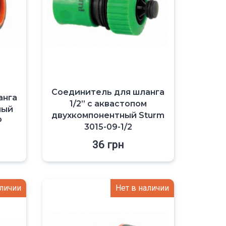
Соединитель для шланга
анга
1/2” с аквастопом
ный
двухкомпонентный Sturm
P
3015-09-1/2
36
грн
аличии
Нет в наличии