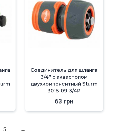
анга
Соединитель для шланга
м
3/4” с аквастопом
turm
двухкомпонентный Sturm
3015-09-3/4P
63
грн
5
→