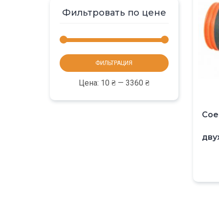
Фильтровать по цене
Минимальная
Максимальная
ФИЛЬТРАЦИЯ
цена
цена
Цена:
10 ₴
—
3360 ₴
Сое
дву