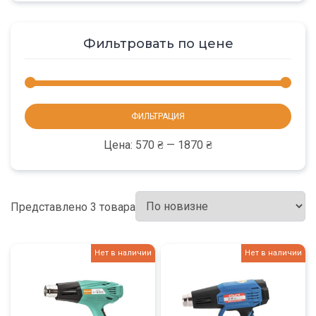
Фильтровать по цене
Мини
Макс
ФИЛЬТРАЦИЯ
цена
цена
Цена:
570 ₴
—
1870 ₴
Представлено 3 товара
Нет в наличии
Нет в наличии