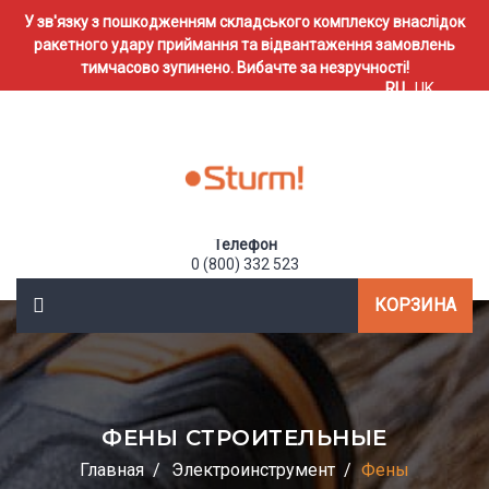
У зв'язку з пошкодженням складського комплексу внаслідок
ракетного удару приймання та відвантаження замовлень
тимчасово зупинено. Вибачте за незручності!
RU
UK
Телефон
0 (800) 332 523
КОРЗИНА
ФЕНЫ СТРОИТЕЛЬНЫЕ
Главная
Электроинструмент
Фены