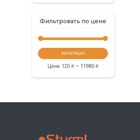
Фильтровать по цене
Минимальная
Максимальная
ФИЛЬТРАЦИЯ
цена
цена
Цена:
120 ₴
—
11980 ₴