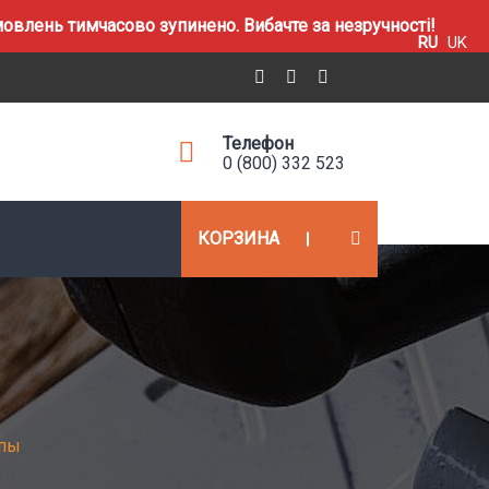
влень тимчасово зупинено. Вибачте за незручності!
RU
UK
Телефон
0 (800) 332 523
КОРЗИНА
пы