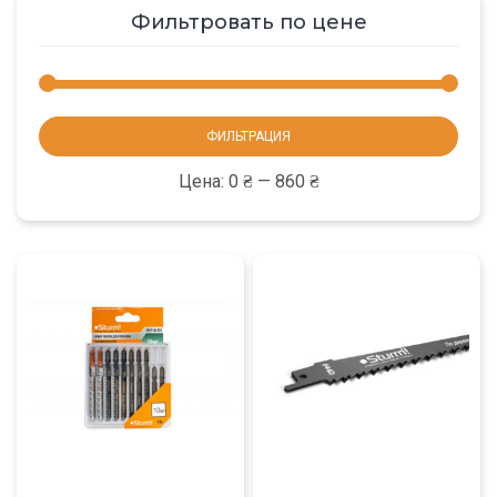
Фильтровать по цене
Мини
Макс
ФИЛЬТРАЦИЯ
цена
цена
Цена:
0 ₴
—
860 ₴