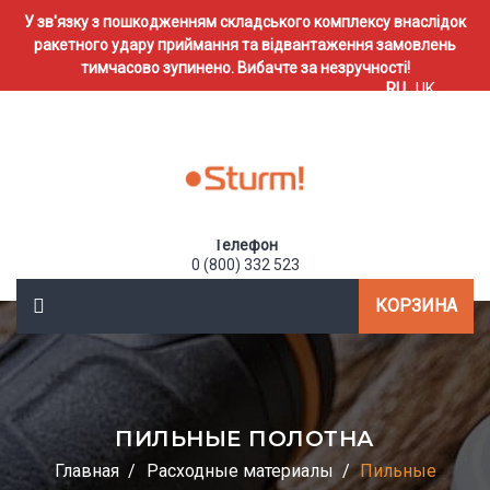
У зв'язку з пошкодженням складського комплексу внаслідок
ракетного удару приймання та відвантаження замовлень
тимчасово зупинено. Вибачте за незручності!
RU
UK
Телефон
0 (800) 332 523
КОРЗИНА
ПИЛЬНЫЕ ПОЛОТНА
Главная
Расходные материалы
Пильные