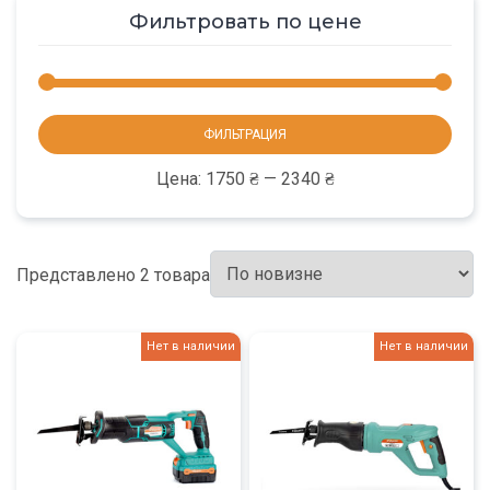
Фильтровать по цене
Мини
Макс
ФИЛЬТРАЦИЯ
цена
цена
Цена:
1750 ₴
—
2340 ₴
Представлено 2 товара
Нет в наличии
Нет в наличии