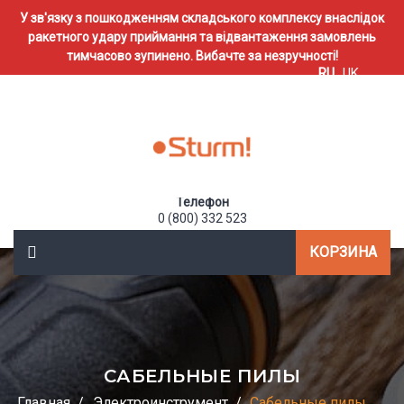
У зв'язку з пошкодженням складського комплексу внаслідок
ракетного удару приймання та відвантаження замовлень
тимчасово зупинено. Вибачте за незручності!
RU
UK
Телефон
0 (800) 332 523
КОРЗИНА
САБЕЛЬНЫЕ ПИЛЫ
Главная
Электроинструмент
Сабельные пилы