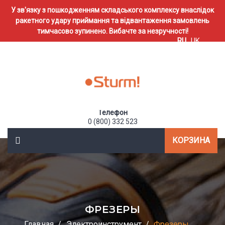
У зв'язку з пошкодженням складського комплексу внаслідок
ракетного удару приймання та відвантаження замовлень
тимчасово зупинено. Вибачте за незручності!
RU
UK
Телефон
0 (800) 332 523
КОРЗИНА
ФРЕЗЕРЫ
Главная
Электроинструмент
Фрезеры