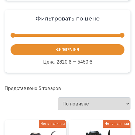
Фильтровать по цене
Мини
Макс
ФИЛЬТРАЦИЯ
цена
цена
Цена:
2820 ₴
—
5450 ₴
Представлено 5 товаров
Нет в наличии
Нет в наличии