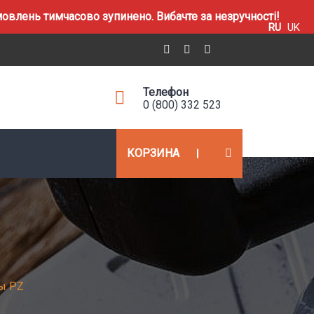
влень тимчасово зупинено. Вибачте за незручності!
RU
UK
Телефон
0 (800) 332 523
КОРЗИНА
ы PZ