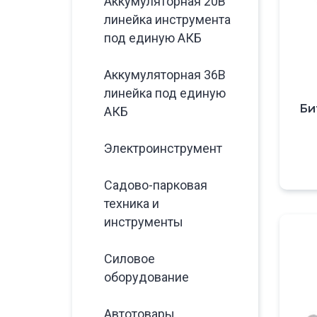
Аккумуляторная 20В
линейка инструмента
под единую АКБ
Аккумуляторная 36В
линейка под единую
Би
АКБ
Электроинструмент
Садово-парковая
техника и
инструменты
Силовое
оборудование
Автотовары