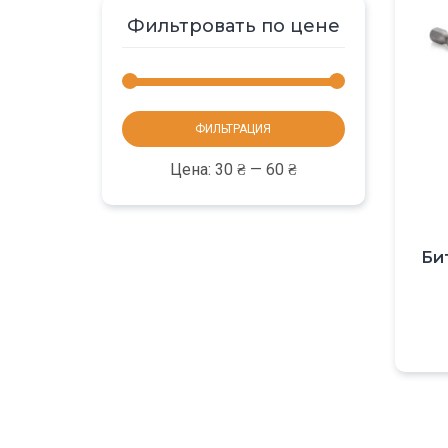
Фильтровать по цене
Минимальная
Максимальная
ФИЛЬТРАЦИЯ
цена
цена
Цена:
30 ₴
—
60 ₴
Бит