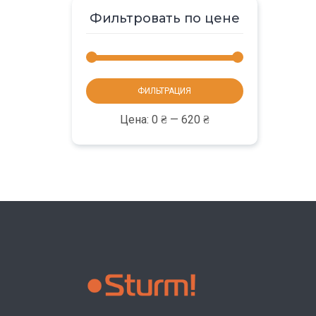
Фильтровать по цене
Минимальная
Максимальная
ФИЛЬТРАЦИЯ
цена
цена
Цена:
0 ₴
—
620 ₴