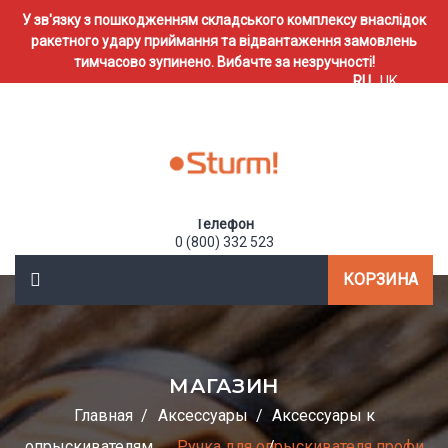
У зв'язку з пошкодженням складського комплексу внаслідок
ракетного удару приймання та відвантаження замовлень
тимчасово зупинено. Вибачте за незручності!
RU
UK
Телефон
0 (800) 332 523
КОРЗИНА
МАГАЗИН
Главная
Аксессуары
Аксессуары к
опрыскивателям
Ручка для опрыскивателя профи