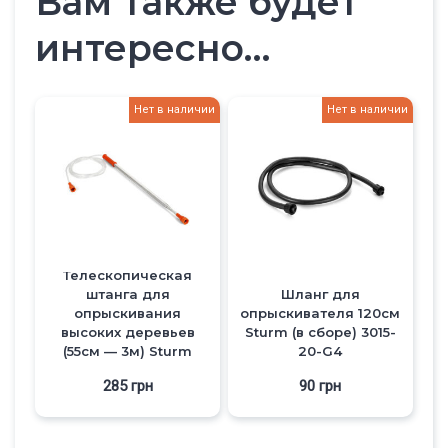
Вам также будет
интересно…
Нет в наличии
Нет в наличии
Телескопическая
штанга для
Шланг для
опрыскивания
опрыскивателя 120см
высоких деревьев
Sturm (в сборе) 3015-
(55см — 3м) Sturm
20-G4
3015-20-G9
285
грн
90
грн