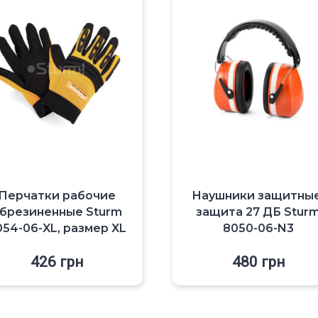
Перчатки рабочие
Наушники защитные
брезиненные Sturm
защита 27 ДБ Stur
054-06-XL, размер XL
8050-06-N3
426
грн
480
грн