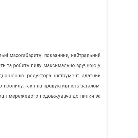
ні масогабаритні показники, нейтральний
боти та робить пилу максимально зручною у
ідношенню редуктора інструмент здатний
пропилу, так і на продуктивність загалом.
сації мережевого подовжувача до пилки за