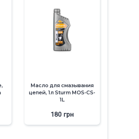
,
Масло для смазывания
m
цепей, 1л Sturm MOS-CS-
1L
180
грн