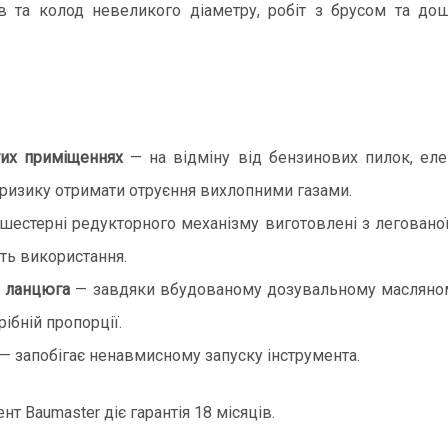
 та колод невеликого діаметру, робіт з брусом та дош
тих приміщеннях
— на відміну від бензинових пилок, ел
 ризику отримати отруєння вихлопними газами.
шестерні редукторного механізму виготовлені з легованої 
сть використання.
я ланцюга
— завдяки вбудованому дозувальному масляном
рібній пропорції.
— запобігає ненавмисному запуску інструмента.
т Baumaster діє гарантія 18 місяців.