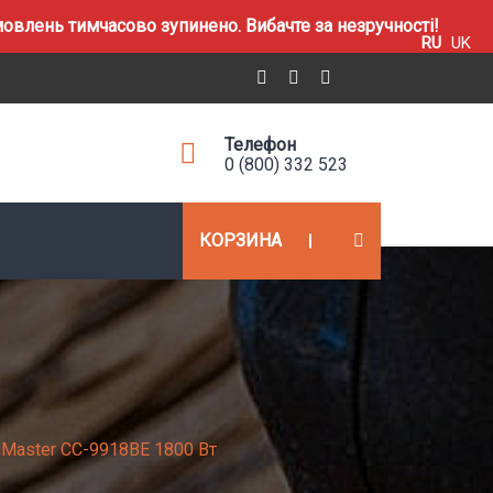
влень тимчасово зупинено. Вибачте за незручності!
RU
UK
Телефон
0 (800) 332 523
КОРЗИНА
uMaster CC-9918BE 1800 Вт