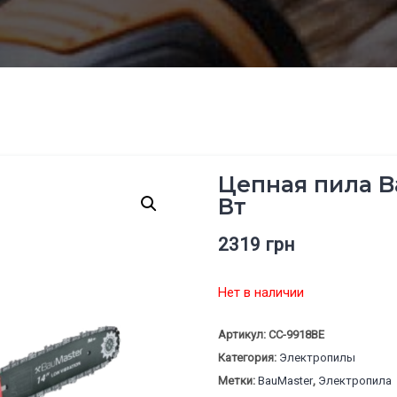
Цепная пила B
Вт
2319
грн
Нет в наличии
Артикул:
CC-9918BE
Категория:
Электропилы
Метки:
BauMaster
,
Электропила