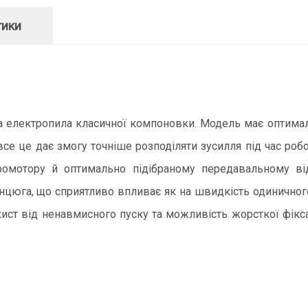
тики
 електропила класичної компоновки. Модель має оптималь
все це дає змогу точніше розподіляти зусилля під час ро
ромотору й оптимально підібраному передавальному в
цюга, що сприятливо впливає як на швидкість одиничного 
ист від ненавмисного пуску та можливість жорсткої фік