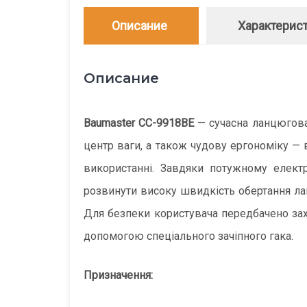
Описание
Характерис
Описание
Baumaster CC-9918BE
— сучасна ланцюгова
центр ваги, а також чудову ергономіку — 
використанні. Завдяки потужному елект
розвинути високу швидкість обертання лан
Для безпеки користувача передбачено зах
допомогою спеціального зачіпного гака.
Призначення: