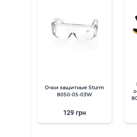
Очки защитные Sturm
о
8050-05-03W
8
129
грн