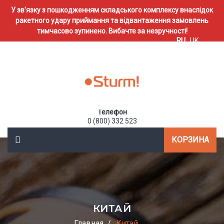
У зв'язку з пошкодженням складського комплексу внаслідок
ракетного удару приймання та відвантаження замовлень
тимчасово зупинено. Вибачте за незручності!
RU
UK
Телефон
0 (800) 332 523
КОРЗИНА
КИТАЙ
Главная
Китай