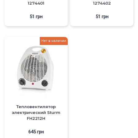
1274401
1274402
51
грн
51
грн
Нет в наличии
Тепловентилятор
электрический Sturm
FH2212H
645
грн