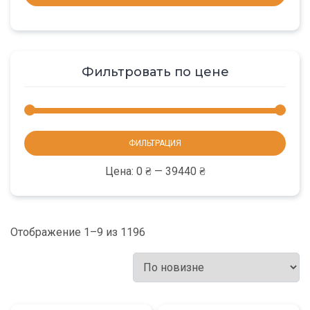
Фильтровать по цене
Мини
Макс
ФИЛЬТРАЦИЯ
цена
цена
Цена:
0 ₴
—
39440 ₴
Отображение 1–9 из 1196