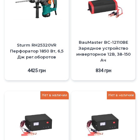
BauMaster BC-12110BE
Sturm RH25320VR
Зарядное устройство
Перфоратор 1850 Вт, 6,5
инверторное 12В, 38-150
Дж рег.оборотов
Ач
4425
грн
834
грн
Нет в наличии
Нет в наличии