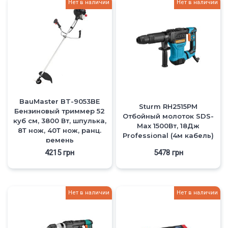
Нет в наличии
Нет в наличии
BauMaster BT-9053BE
Sturm RH2515PM
Бензиновый триммер 52
Отбойный молоток SDS-
куб см, 3800 Вт, шпулька,
Max 1500Вт, 18Дж
8Т нож, 40Т нож, ранц.
Professional (4м кабель)
ремень
4215
грн
5478
грн
Нет в наличии
Нет в наличии