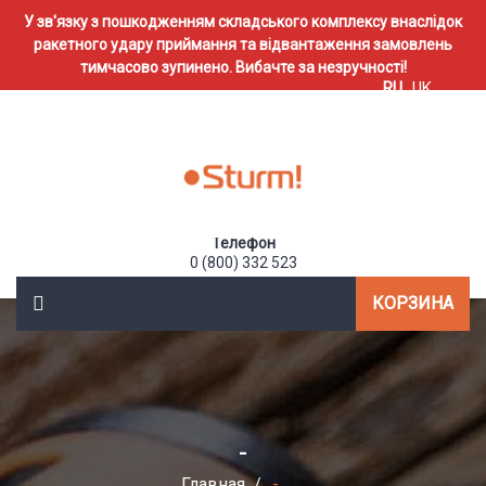
У зв'язку з пошкодженням складського комплексу внаслідок
ракетного удару приймання та відвантаження замовлень
тимчасово зупинено. Вибачте за незручності!
RU
UK
Телефон
0 (800) 332 523
КОРЗИНА
-
Главная
-