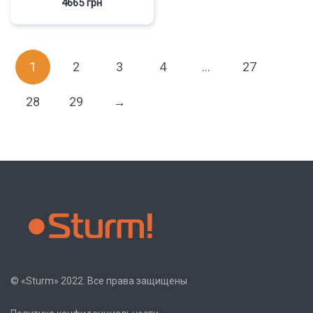
4665
грн
1
2
3
4
…
27
28
29
→
© «Sturm» 2022. Все права защищены