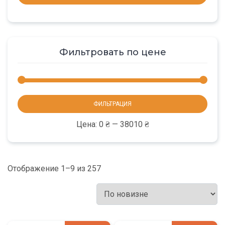
Фильтровать по цене
Мини
Макс
ФИЛЬТРАЦИЯ
цена
цена
Цена:
0 ₴
—
38010 ₴
Отображение 1–9 из 257