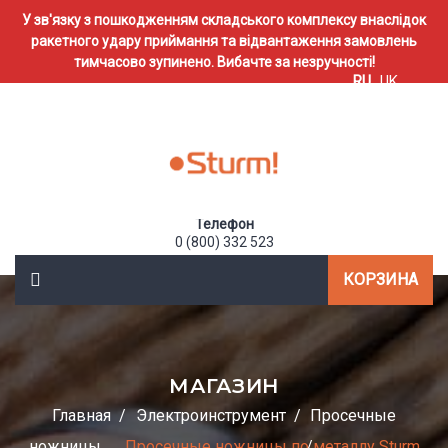
У зв'язку з пошкодженням складського комплексу внаслідок
ракетного удару приймання та відвантаження замовлень
тимчасово зупинено. Вибачте за незручності!
RU
UK
Телефон
0 (800) 332 523
КОРЗИНА
МАГАЗИН
Главная
Электроинструмент
Просечные
ножницы
Просечные ножницы по металлу Sturm