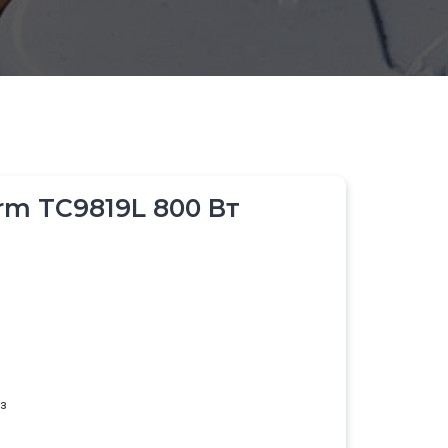
rm TC9819L 800 Вт
з