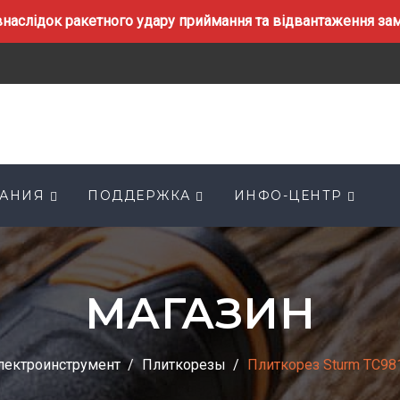
наслідок ракетного удару приймання та відвантаження замо
АНИЯ
ПОДДЕРЖКА
ИНФО-ЦЕНТР
МАГАЗИН
лектроинструмент
Плиткорезы
Плиткорез Sturm TC98