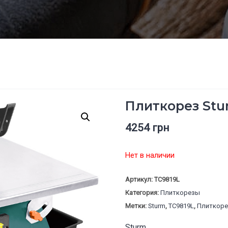
Плиткорез Stu
4254
грн
Нет в наличии
Артикул:
TC9819L
Категория:
Плиткорезы
Метки:
Sturm
,
TC9819L
,
Плиткоре
Sturm