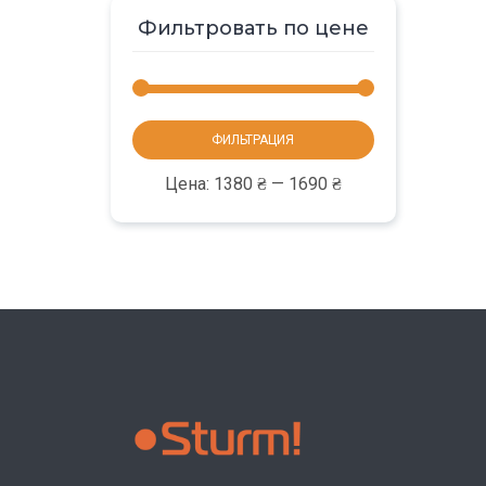
Фильтровать по цене
Минимальная
Максимальная
ФИЛЬТРАЦИЯ
цена
цена
Цена:
1380 ₴
—
1690 ₴